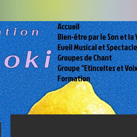
Accueil
ation
Bien-être par le Son et la 
Eveil Musical et Spectacl
ooki
Groupes de Chant
Groupe "Etinceltes et Voi
Formation