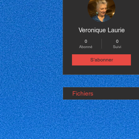
Veronique Laurie
0
0
Abonné
Suivi
S'abonner
Fichiers