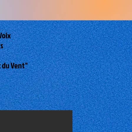
Voix
es
x du Vent"