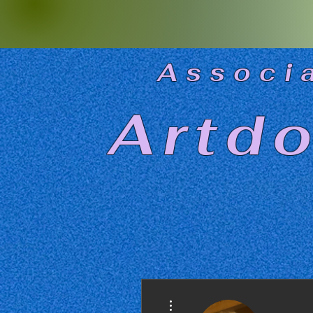
As
soci
Artd
Plus d'actions