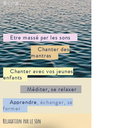
être...
Improvisation de flute
Dominique Tisserand
00:00
/
00:00
Etre massé
par les sons
Chanter des
mantras
Chanter
avec vos jeunes
enfants
Méditer
, se relaxer
Apprendre
, échanger, se
former
Relaxation par le son