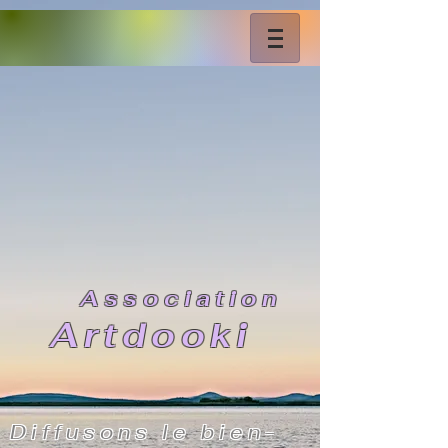
As
sociation
Artdooki
Diffusons le bien-