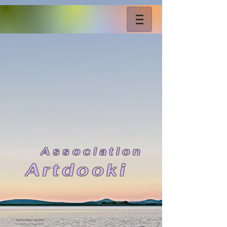
As
sociation
Artdooki
Improvisation de flûte
Dominique Tisserand