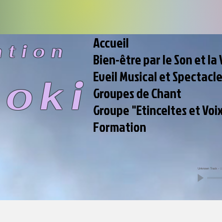
Accueil
ation
Bien-être par le Son et la 
Eveil Musical et Spectacl
ooki
Groupes de Chant
Groupe "Etinceltes et Voi
Formation
Unknown Track
-
U