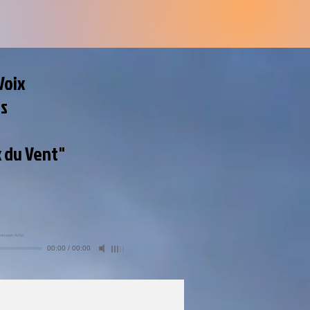
Voix
es
x du Vent"
nknown Artist
00:00
/
00:00