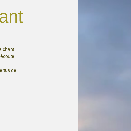
ant
e chant
’écoute
ertus de