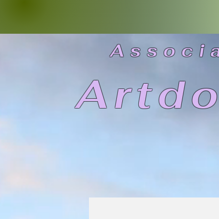
As
soci
Artd