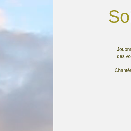
So
Jouons
des vo
Chantés