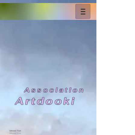
As
sociation
Artdooki
Unknown Track
Unknown Artist