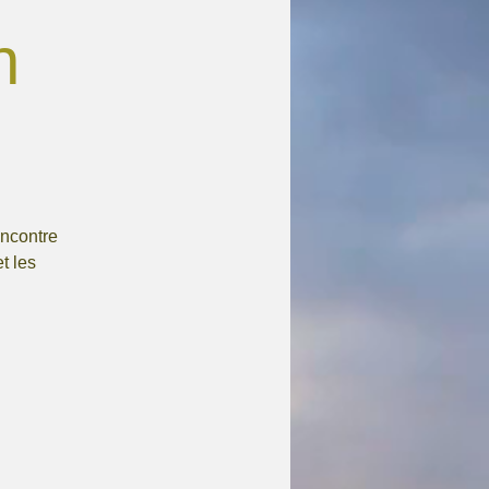
n
encontre
t les