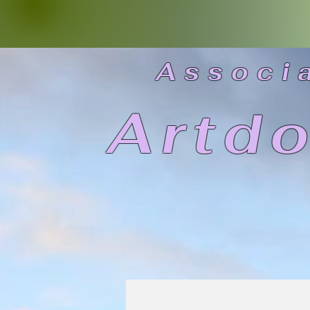
As
soci
Artd