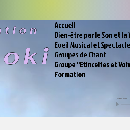
Accueil
ation
Bien-être par le Son et la 
Eveil Musical et Spectacl
ooki
Groupes de Chant
Groupe "Etinceltes et Voi
Formation
Unknown Track
-
U