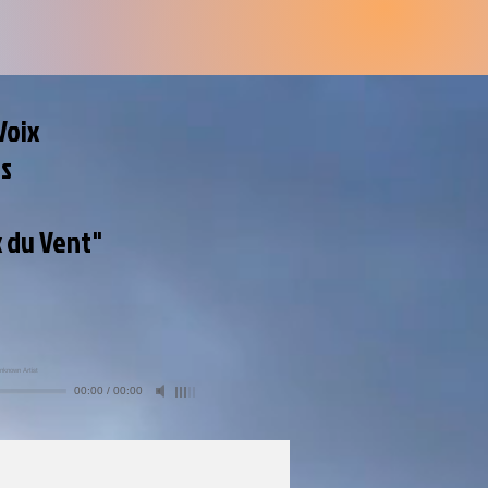
Voix
es
x du Vent"
nknown Artist
00:00
/
00:00