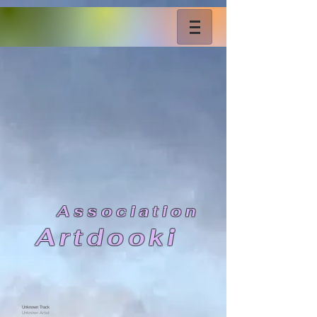
As
sociation
Artdooki
Unknown Track
Unknown Artist